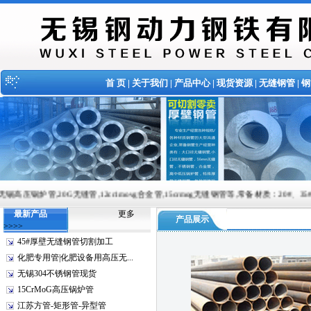
首 页
|
关于我们
|
产品中心
|
现货资源
|
无缝钢管
|
钢
无缝管,12cr1movg合金管,15crmog无缝钢管等,常备材质：20#、35#、45#、20G、40Cr
最新产品
更多
产品展示
>>>>
45#厚壁无缝钢管切割加工
化肥专用管|化肥设备用高压无...
无锡304不锈钢管现货
15CrMoG高压锅炉管
江苏方管-矩形管-异型管