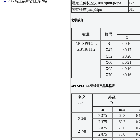
20G高压锅炉管|山东20g...
规定总伸长应力Rt0.5(min)Mpa
175
抗拉强度(min)Mpa
315
化学成分
标准
牌号
C
API SPEC 5L
B
≤0.16
GB/T9711.2
X42
≤0.17
X52
≤0.20
X60
≤0.21
X65
≤0.16
X70
≤0.16
API SPEC 5L管线管
产品规格表
名义
外径
尺寸
D
in
mm
i
2.375
60.3
0.
2-3/8
2.375
60.3
0.
2.875
73.0
0.
2-7/8
2.875
73.0
0.