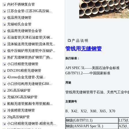
内衬不锈钢复合管
江苏合金管-江苏20G高压锅...
低温用无缝钢管
无锡哈氏合金管
低温用无缝钢管合金管
石油套管|天津石油套管|天钢...
产 品 说 明
流体输送用无缝钢管|流体用无...
管线用
无缝钢管
低中压锅炉用无缝管|中压锅炉...
热扩无缝钢管|热扩钢管厂|热...
执行标准：
小口径精密无缝钢管
API SPEC 5L——美国石油学会标准
DIN2391精密无缝钢管
GB/T9711.2——中国国家标准
42crmo合金无缝管-无锡...
用途
小口径结构用无缝钢管|GB8...
20G高压锅炉管
管线用无缝钢管用于石油、天然气工业中
无锡20G高压锅炉管
主要牌号
船舶无缝管|船舶专用管|船舶...
冷拔精密无缝钢管
B、X42、X52、X60、X65、X70
20g高压锅炉管
钢级(GB/T9711.1)
L175(
小口径精密无缝钢管-精密光亮...
钢级(ANSI/API Spec 5L )
A25(Ⅰ