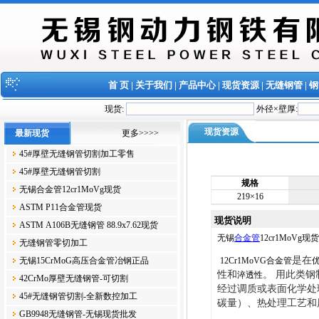
首 页
|
关于我们
|
产品中心
|
现货资源
|
无缝钢管
|
钢
现货:
外径×壁厚:
现货资源
最新现货
更多>>>>
45#厚壁无缝钢管切割加工零售
45#厚壁无缝钢管切割
规格
无锡合金管12cr1MoVg现货
219×16
ASTM P11合金管现货
现货说明
ASTM A106B无缝钢管 88.9x7.62现货
无锡
合金管
12cr1MoVg现货
无缝钢管零切加工
是在
无锡15CrMoG高压合金管冶钢正品
12Cr1MoVG合金管
性和
。 用此类
淬透性
42CrMo厚壁无缝钢管-可切割
经过调质或表面化学处
45#无缝钢管切割-全新数控加工
碳量）、热处理工艺和
GB9948无缝钢管-无锡现货批发