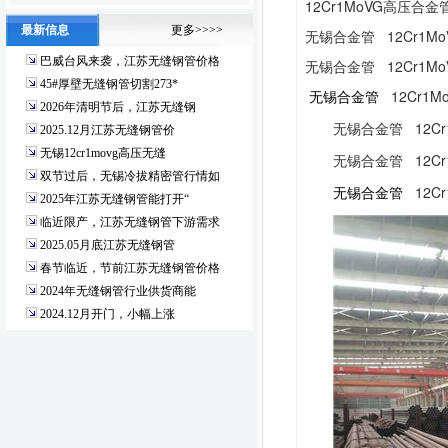
12Cr1MoVG高压合
最新信息
更多>>>>
无锡合金管 12Cr1MoV
巴威台风来袭，江苏无缝钢管价格
无锡合金管 12Cr1MoV
45#厚壁无缝钢管切割273*
无锡合金管
12Cr1Mo
2026年清明节后，江苏无缝钢
无锡合金管 12Cr1
2025.12月江苏无缝钢管价
无锡12cr1movg高压无缝
无锡合金管 12Cr1
双节过后，无锡冷拔精密管行情如
无锡合金管
12Cr
2025年江苏无缝钢管能打开“
临近限产，江苏无缝钢管下游需求
2025.05月底江苏无缝钢管
春节临近，节前江苏无缝钢管价格
2024年无缝钢管行业供货商能
2024.12月开门，小幅上涨