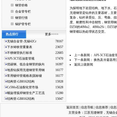
钢管价格
为探明地下岩层结构、地下水、石
合金管专栏
无缝钢管是钻井的主要器材，主要
复杂，钻杆承受拉、压、弯曲、扭
钢管行情
度、耐磨性和冲击韧性，钢管用钢用
锅炉管专栏
DZ50的40Mn2、40Mn2Si；DZ5
钢管都以热处理状态交货。
热点排行
更多>>>>
无锡合金管-无锡42Cr
78167
下水铸铁管重量表
23657
不锈钢管执行标准
22685
上一条新闻：
API-5CT石油
API-5CT石油套管规
17470
下一条新闻：
换热及冷凝器用无
优碳钢、低合金钢管的纵向
16397
返回上级新闻
地质钻探用无缝钢管常用钢
16177
常用镀锌管规格表|国标镀
16177
结构管-GB8162结构
15928
Cr5Mo石油裂化管市场
15628
螺旋埋弧焊钢管生产工艺流
15280
结构管-GB8162结构
15047
返回首页
|
信息导航
|
信息推荐
|
信息
主营业务：
江苏无缝钢管
，
无锡合