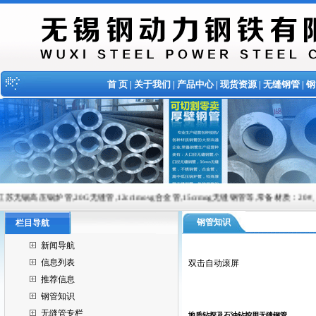
首 页
|
关于我们
|
产品中心
|
现货资源
|
无缝钢管
|
钢
20G无缝管,12cr1movg合金管,15crmog无缝钢管等,常备材质：20#、35#、45#、20G、4
钢管知识
栏目导航
新闻导航
信息列表
双击自动滚屏
推荐信息
钢管知识
无缝管专栏
地质钻探及石油钻控用无缝钢管