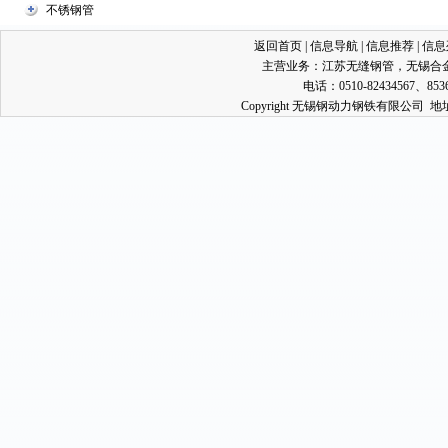
不锈钢管
返回首页
|
信息导航
|
信息推荐
|
信息
主营业务：
江苏无缝钢管
，
无锡合
电话：0510-82434567、853
Copyright 无锡钢动力钢铁有限公司