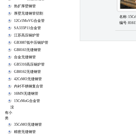
热扩厚壁钢管
厚壁无缝钢管切割
名称:
15Cr
12Cr1MoVG合金管
编号:
8161
SA335P11合金管
江苏高压锅炉管
GB3087低中压锅炉管
GB8163无缝钢管
合金无缝钢管
GB5310高压锅炉管
GB8162无缝钢管
42CrMO无缝钢管
内衬不锈钢复合管
16MN无缝钢管
15CrMoG合金管
没
有小
类
35CrMO无缝钢管
精密无缝钢管