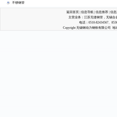
不锈钢管
返回首页
|
信息导航
|
信息推荐
|
信息
主营业务：
江苏无缝钢管
，
无锡合
电话：0510-82434567、853
Copyright 无锡钢动力钢铁有限公司