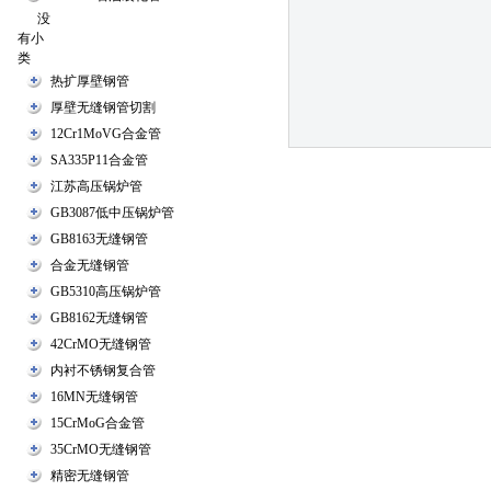
没
有小
类
热扩厚壁钢管
厚壁无缝钢管切割
12Cr1MoVG合金管
SA335P11合金管
江苏高压锅炉管
GB3087低中压锅炉管
GB8163无缝钢管
合金无缝钢管
GB5310高压锅炉管
GB8162无缝钢管
42CrMO无缝钢管
内衬不锈钢复合管
16MN无缝钢管
15CrMoG合金管
35CrMO无缝钢管
精密无缝钢管