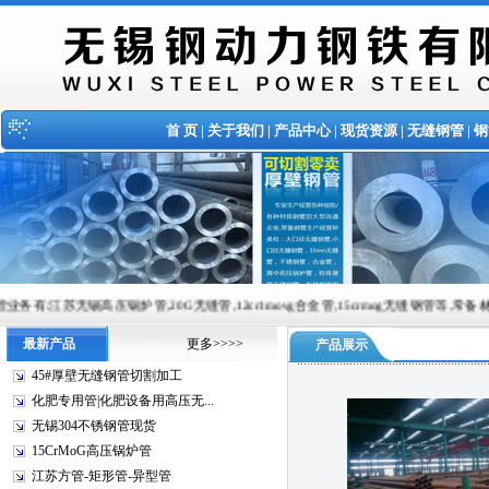
首 页
|
关于我们
|
产品中心
|
现货资源
|
无缝钢管
|
钢
压锅炉管,20G无缝管,12cr1movg合金管,15crmog无缝钢管等,常备材质：20#、35#、45#、
最新产品
更多>>>>
产品展示
45#厚壁无缝钢管切割加工
化肥专用管|化肥设备用高压无...
无锡304不锈钢管现货
15CrMoG高压锅炉管
江苏方管-矩形管-异型管