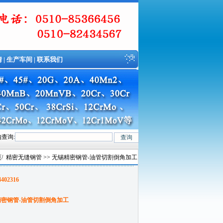
情
|
生产车间
|
联系我们
查询:
Mo、12CrMo(T12)、12Cr1MoV、12Cr1MoVG、10CrMo910、 15CrMo、35Cr
页
/
精密无缝钢管
>> 无锡精密钢管-油管切割倒角加工
4402316
精密钢管-油管切割倒角加工