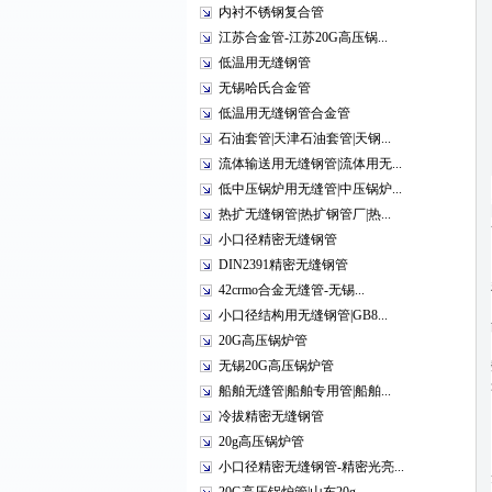
内衬不锈钢复合管
江苏合金管-江苏20G高压锅...
低温用无缝钢管
无锡哈氏合金管
低温用无缝钢管合金管
石油套管|天津石油套管|天钢...
流体输送用无缝钢管|流体用无...
低中压锅炉用无缝管|中压锅炉...
热扩无缝钢管|热扩钢管厂|热...
小口径精密无缝钢管
DIN2391精密无缝钢管
42crmo合金无缝管-无锡...
小口径结构用无缝钢管|GB8...
20G高压锅炉管
无锡20G高压锅炉管
船舶无缝管|船舶专用管|船舶...
冷拔精密无缝钢管
20g高压锅炉管
小口径精密无缝钢管-精密光亮...