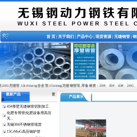
首 页
|
关于我们
|
产品中心
|
现货资源
|
无缝钢管
|
钢
movg合金管,15crmog无缝钢管等,常备材质：20#、35#、45#、20G、40Cr、20Cr、16M
最新产品
更
产品展示
多>>>>
45#厚壁无缝钢管切割加工
化肥专用管|化肥设备用高压
无...
无锡304不锈钢管现货
15CrMoG高压锅炉管