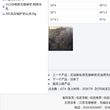
小口径精密无缝钢管-精密光
50*4
89*12
亮...
50*5
89*13
20G高压锅炉管|山东20g...
51*4.5
95*4
上一个产品：
石油裂化用无缝钢管|石油用无
下一个产品：没有了
返回上级产品
点击数：4274 录入时间：2026/7/8 【
打印此页
返回首页
|
信息导航
|
信息推荐
|
信息
主营业务：
江苏无缝钢管
，
无锡合
电话：0510-82434567、853