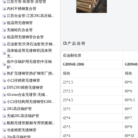
江苏方管-矩形管-异型管
内衬不锈钢复合管
江苏合金管-江苏20G高压锅...
低温用无缝钢管
无锡哈氏合金管
低温用无缝钢管合金管
产 品 说 明
石油套管|天津石油套管|天钢...
流体输送用无缝钢管|流体用
石油裂化管
无...
低中压锅炉用无缝管|中压锅
GB9948-2006
GB9948
炉...
热扩无缝钢管|热扩钢管厂|热...
规格
规格
小口径精密无缝钢管
22*2.5
89*6
DIN2391精密无缝钢管
25*2.5
89*6
42crmo合金无缝管-无锡...
25*4.5
89*6.5
小口径结构用无缝钢管|GB8...
20G高压锅炉管
32*3
89*7
无锡20G高压锅炉管
42*4
89*7
船舶无缝管|船舶专用管|船舶...
45*3
89*8
冷拔精密无缝钢管
45*4
89*10
20g高压锅炉管